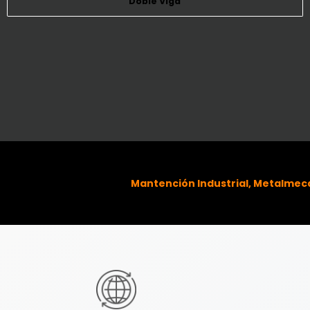
Doble Viga
Mantención Industrial, Metalmecá