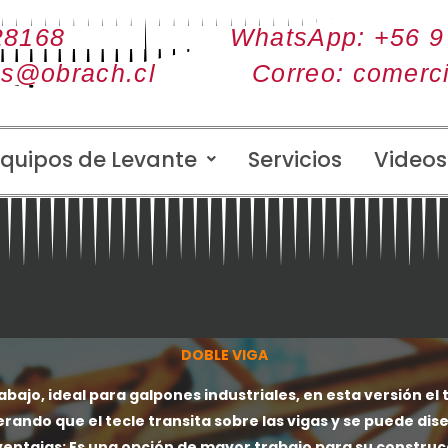
28168
WhatsApp: +56 9
as@obrach.cl
Correo: comerc
Equipos de Levante
Servicios
Videos
DOBLE VIGA
jo, ideal para galpones industriales, en esta versión el te
rando que el tecle transita sobre las vigas y se puede di
entajas:
Es una opción de mayor trabajo para su construc