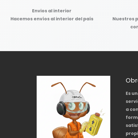
Envios al interior
Hacemos envíos al interior del país
Nuestros 
con
Obr
Es u
servi
a co
form
satis
propi