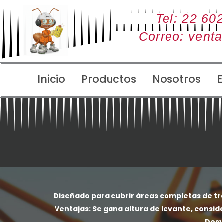
Ir
Tel: 22 60
al
contenido
Correo: vent
Inicio
Productos
Nosotros
Diseñado para cubrir áreas completas de traba
Ventajas:
Se gana altura de levante, conside
Desv