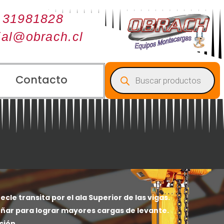
 31981828
ial@obrach.cl
Búsqueda
de
Contacto
productos
cle transita por el ala Superior de las vigas.
señar para lograr mayores cargas de levante.
ción.