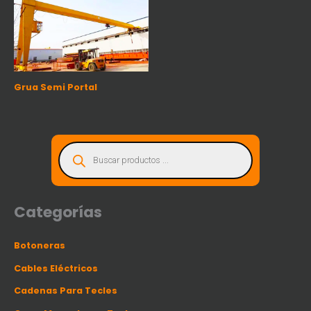
Grua Semi Portal
B
ú
s
q
u
e
d
a
d
Categorías
e
p
r
o
Botoneras
d
u
c
Cables Eléctricos
t
o
s
Cadenas Para Tecles