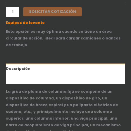
SOLICITAR COTIZACIÓN
Equipos de levante
Esta opción es muy óptima cuando se tiene un área
circular de acción, ideal para cargar camiones o bancos
de trabajo.
Descripción
Información adicional
La grúa de pluma de columna fija se compone de un
dispositivo de columna, un dispositivo de giro, un
dispositivo de brazo espiral y un polipasto eléctrico de
cadena, etc., y principalmente incluye una columna
superior, una columna inferior, una viga principal, una
barra de acoplamiento de viga principal, un mecanismo