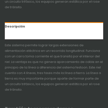
un circuito trifásico, los equipos generan estática por el rose
de tránsito.
Descripción
Información adicional
Este sistema permite lograr largas extensiones de
alimentación eléctrica en un recorrido longitudinal. Funciona
con un carro toma corriente el que transita por el interior del
riel. La ventaja es que no genera aparcamiento de cable en el
principio de la línea a diferencia del sistema festoon. Este riel
cuenta con 4 líneas, tres fases más la línea a tierra. La línea a
tierra es muy importante porque aparte de formar parte de
un circuito trifásico, los equipos generan estática por el rose
de tránsito.