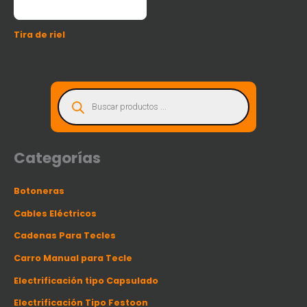
Tira de riel
B
ú
s
q
u
e
d
a
d
Categorías
e
p
r
o
Botoneras
d
u
c
Cables Eléctricos
t
o
s
Cadenas Para Tecles
Carro Manual para Tecle
Electrificación tipo Capsulado
Electrificación Tipo Festoon