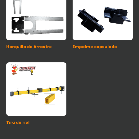
Horquilla de Arrastre
Empalme capsulado
Tira de riel