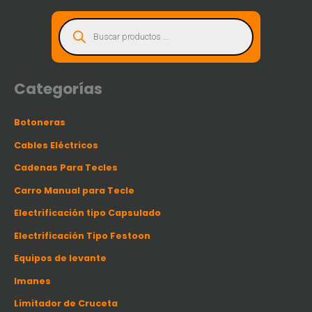
B
ú
s
q
u
e
d
a
d
Categorías
e
p
r
o
Botoneras
d
u
c
Cables Eléctricos
t
o
s
Cadenas Para Tecles
Carro Manual para Tecle
Electrificación tipo Capsulado
Electrificación Tipo Festoon
Equipos de levante
Imanes
Limitador de Cruceta