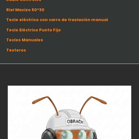
Riel Macizo 50*30
Tecle eléctrico con carro de traslación manual
Tecle Eléctrico Punto Fijo
Tecles Manuales
Testeros