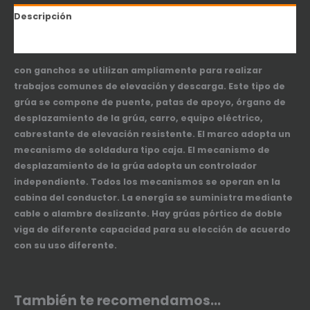
Descripción
Información adicional
con ganchos se utilizan ampliamente para realizar
trabajos comunes de elevación y descarga. Este tipo de
grúa se compone de puente, patas de apoyo, órgano de
desplazamiento de la grúa, carro, equipo eléctrico,
cabrestante de elevación resistente. El marco adopta un
mecanismo de soldadura tipo caja. El mecanismo de
desplazamiento de la grúa adopta un controlador
independiente. Todos los mecanismos se operan en la
cabina del conductor. La energía se suministra mediante
cable o alambre deslizante. Hay grúas pórtico de doble
viga de diferente capacidad para su elección de acuerdo
con su uso diferente.
También te recomendamos…