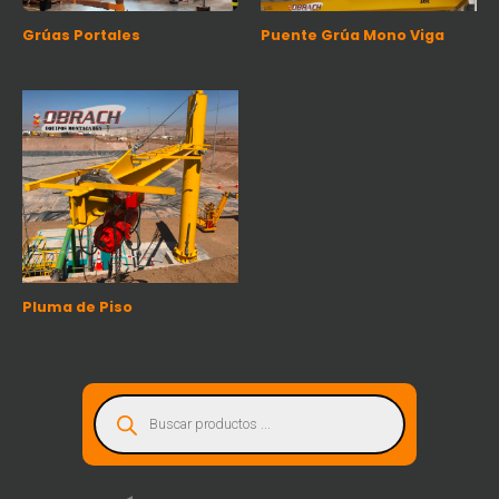
Grúas Portales
Puente Grúa Mono Viga
Pluma de Piso
B
ú
s
q
u
e
d
a
d