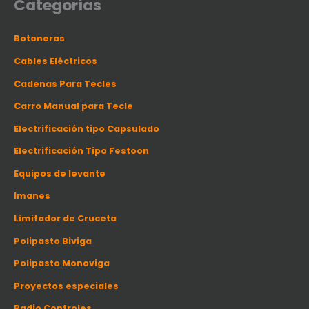
Categorías
e
p
r
o
Botoneras
d
u
c
Cables Eléctricos
t
o
s
Cadenas Para Tecles
Carro Manual para Tecle
Electrificación tipo Capsulado
Electrificación Tipo Festoon
Equipos de levante
Imanes
Limitador de Cruceta
Polipasto Biviga
Polipasto Monoviga
Proyectos especiales
Radio Controles