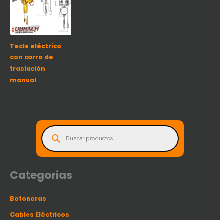
Tecle eléctrico
con carro de
traslación
manual
B
ú
s
q
u
e
d
a
d
Categorías
e
p
r
o
Botoneras
d
u
c
Cables Eléctricos
t