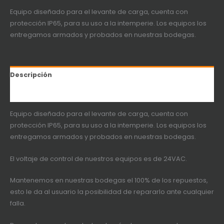
Equipo diseñado para el levante de carga, cuenta con
protección IP65, para su uso a la intemperie. Los equipos los
entregamos armados y probados en nuestras bodegas.
Descripción
Información adicional
Equipo diseñado para el levante de carga, cuenta con
protección IP65, para su uso a la intemperie. Los equipos los
entregamos armados y probados en nuestras bodegas.
El voltaje de control de nuestros equipos es de 24VAC.
Mantenemos en nuestras bodegas el 100% de los repuestos,
esto le da al usuario la posibilidad de repararlo ante cualquier
falla.