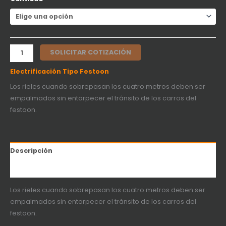
SOLICITAR COTIZACIÓN
Electrificación Tipo Festoon
Los rieles cuando sobrepasan los cuatro metros deben ser
empalmados sin entorpecer el tránsito de los carros del
festoon.
Descripción
Información adicional
Los rieles cuando sobrepasan los cuatro metros deben ser
empalmados sin entorpecer el tránsito de los carros del
festoon.