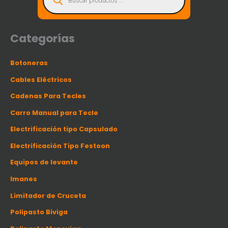
q
u
e
d
a
d
Categorías
e
p
r
o
Botoneras
d
u
c
Cables Eléctricos
t
o
s
Cadenas Para Tecles
Carro Manual para Tecle
Electrificación tipo Capsulado
Electrificación Tipo Festoon
Equipos de levante
Imanes
Limitador de Cruceta
Polipasto Biviga