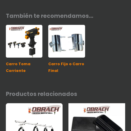
También te recomendamos…
Carro Toma
Carro Fijo o Carro
Corriente
Final
Productos relacionados