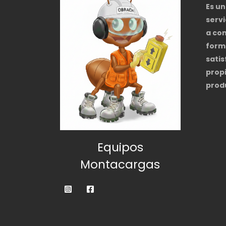
Es u
servi
a co
form
satis
propi
prod
Equipos
Montacargas