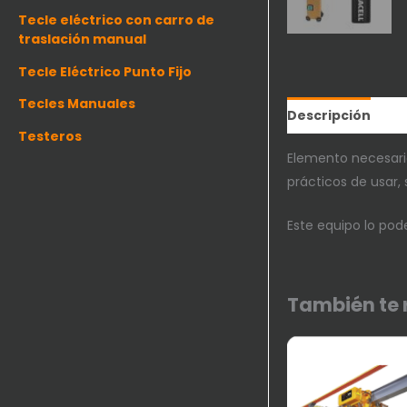
Tecle eléctrico con carro de
traslación manual
Tecle Eléctrico Punto Fijo
Tecles Manuales
Descripción
In
Testeros
Elemento necesario
prácticos de usar,
Este equipo lo po
También t