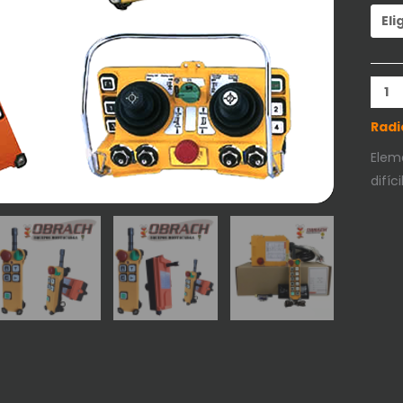
Radi
Elem
difíc