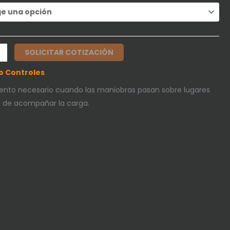
SOLICITAR COTIZACIÓN
o Controles
ento necesario cuando las maniobras pasan sobre lugares
il de acompañar la carga.