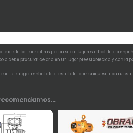
formación adicional
 cuando las maniobras pasan sobre lugares difícil de acompañar
 solo debe procurar dejarlo en un lugar preestablecido y con la
demos entregar embalado o instalado, comuníquese con nuestros
e recomendamos…