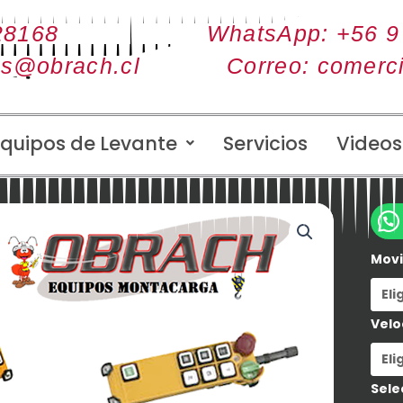
28168
WhatsApp: +56 9
as@obrach.cl
Correo: comerc
Equipos de Levante
Servicios
Videos
Radi
Cont
Mov
cant
Velo
Sele