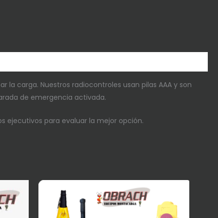
 la carga. Nuestros radiocontroles usan pilas AAA y son
 parada de emergencia activada.
 ejecutivos para evaluar la mejor opción.