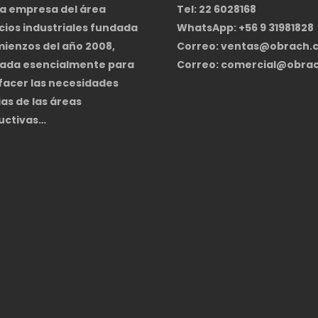
na empresa del área
Tel: 22 6028168
cios industriales fundada
WhatsApp: +56 9 31981828
mienzos del año 2008,
Correo: ventas@obrach.c
ada esencialmente para
Correo: comercial@obrac
facer las necesidades
as de las áreas
uctivas…