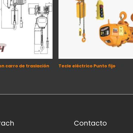
on carro de traslación
Tecle eléctrico Punto fijo
rach
Contacto